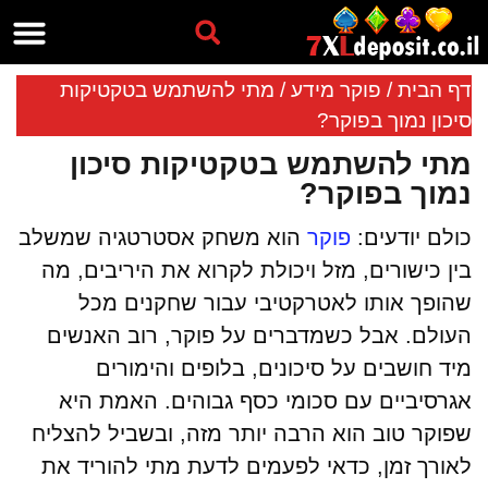
פוקר 7xl
משחקי 7xl
דף הבית
/
פוקר מידע
/
מתי להשתמש בטקטיקות
סיכון נמוך בפוקר?
מתי להשתמש בטקטיקות סיכון
נמוך בפוקר?
כולם יודעים:
פוקר
הוא משחק אסטרטגיה שמשלב
בין כישורים, מזל ויכולת לקרוא את היריבים, מה
שהופך אותו לאטרקטיבי עבור שחקנים מכל
העולם. אבל כשמדברים על פוקר, רוב האנשים
מיד חושבים על סיכונים, בלופים והימורים
אגרסיביים עם סכומי כסף גבוהים. האמת היא
שפוקר טוב הוא הרבה יותר מזה, ובשביל להצליח
לאורך זמן, כדאי לפעמים לדעת מתי להוריד את